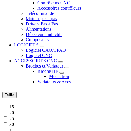
Contrôleurs CNC
Accessoires contrôleurs
Télécommande
Moteur pas à pas
Drivers Pas à Pas
Alimentations
Détecteurs inductifs
Composants
LOGICIELS
Logiciel CAO/CFAO
Logiciel CNC
ACCESSOIRES CNC
Broches et Variateur
Broche HF
Mechatron
Variateurs & Accs
Taille
15
20
25
30
1