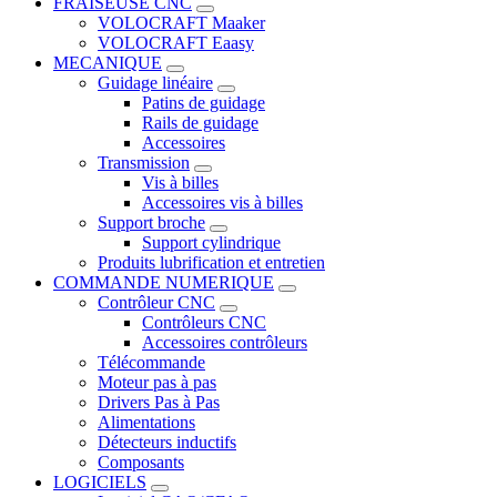
FRAISEUSE CNC
VOLOCRAFT Maaker
VOLOCRAFT Eaasy
MECANIQUE
Guidage linéaire
Patins de guidage
Rails de guidage
Accessoires
Transmission
Vis à billes
Accessoires vis à billes
Support broche
Support cylindrique
Produits lubrification et entretien
COMMANDE NUMERIQUE
Contrôleur CNC
Contrôleurs CNC
Accessoires contrôleurs
Télécommande
Moteur pas à pas
Drivers Pas à Pas
Alimentations
Détecteurs inductifs
Composants
LOGICIELS