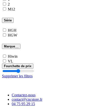
2
M12
Série
HGH
HGW
Marque__
Hiwin
VL
Fourchette de prix
Supprimer les filtres
Contactez-nous
contact@cncstore.fr
04 75 95 29 15