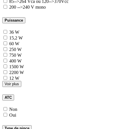
85-->264 Vca ou 120-->370Vcc
200 -->240 V mono
Puissance
36 W
15,2 W
60 W
250 W
750 W
400 W
1500 W
2200 W
12 W
Voir plus
ATC
Non
Oui
Type de pince