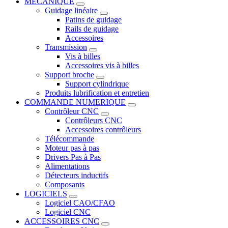
MECANIQUE
Guidage linéaire
Patins de guidage
Rails de guidage
Accessoires
Transmission
Vis à billes
Accessoires vis à billes
Support broche
Support cylindrique
Produits lubrification et entretien
COMMANDE NUMERIQUE
Contrôleur CNC
Contrôleurs CNC
Accessoires contrôleurs
Télécommande
Moteur pas à pas
Drivers Pas à Pas
Alimentations
Détecteurs inductifs
Composants
LOGICIELS
Logiciel CAO/CFAO
Logiciel CNC
ACCESSOIRES CNC