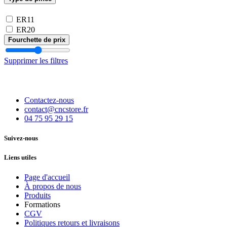
ER11
ER20
Fourchette de prix
Supprimer les filtres
Contactez-nous
contact@cncstore.fr
04 75 95 29 15
Suivez-nous
Liens utiles
Page d'accueil
À propos de nous
Produits
Formations
CGV
Politiques retours et livraisons