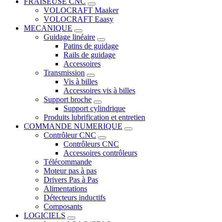
FRAISEUSE CNC
VOLOCRAFT Maaker
VOLOCRAFT Eaasy
MECANIQUE
Guidage linéaire
Patins de guidage
Rails de guidage
Accessoires
Transmission
Vis à billes
Accessoires vis à billes
Support broche
Support cylindrique
Produits lubrification et entretien
COMMANDE NUMERIQUE
Contrôleur CNC
Contrôleurs CNC
Accessoires contrôleurs
Télécommande
Moteur pas à pas
Drivers Pas à Pas
Alimentations
Détecteurs inductifs
Composants
LOGICIELS