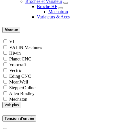
Broches et Variateur
Broche HF
Mechatron
Variateurs & Accs
Marque
VL
VALIN Machines
Hiwin
Planet CNC
Volocraft
Vectric
Eding CNC
MeanWell
StepperOnline
Allen Bradley
Mechaton
Voir plus
Tension d'entrée