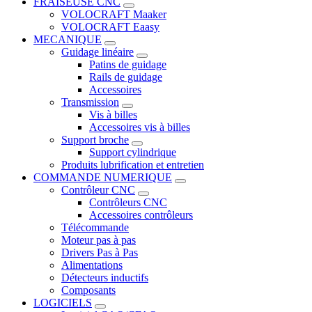
FRAISEUSE CNC
VOLOCRAFT Maaker
VOLOCRAFT Eaasy
MECANIQUE
Guidage linéaire
Patins de guidage
Rails de guidage
Accessoires
Transmission
Vis à billes
Accessoires vis à billes
Support broche
Support cylindrique
Produits lubrification et entretien
COMMANDE NUMERIQUE
Contrôleur CNC
Contrôleurs CNC
Accessoires contrôleurs
Télécommande
Moteur pas à pas
Drivers Pas à Pas
Alimentations
Détecteurs inductifs
Composants
LOGICIELS