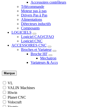
Accessoires contrôleurs
Télécommande
Moteur pas à pas
Drivers Pas à Pas
Alimentations
Détecteurs inductifs
Composants
LOGICIELS
Logiciel CAO/CFAO
Logiciel CNC
ACCESSOIRES CNC
Broches et Variateur
Broche HF
Mechatron
Variateurs & Accs
Marque
VL
VALIN Machines
Hiwin
Planet CNC
Volocraft
Vectric