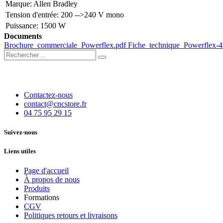
Marque
:
Allen Bradley
Tension d'entrée
:
200 -->240 V mono
Puissance
:
1500 W
Documents
Brochure_commerciale_Powerflex.pdf
Fiche_technique_Powerflex-
Contactez-nous
contact@cncstore.fr
04 75 95 29 15
Suivez-nous
Liens utiles
Page d'accueil
À propos de nous
Produits
Formations
CGV
Politiques retours et livraisons