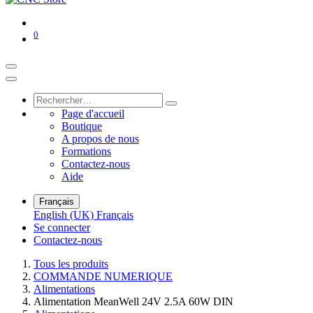
0
Page d'accueil
Boutique
A propos de nous
Formations
Contactez-nous
Aide
Français
English (UK)
Français
Se connecter
Contactez-nous
Tous les produits
COMMANDE NUMERIQUE
Alimentations
Alimentation MeanWell 24V 2.5A 60W DIN