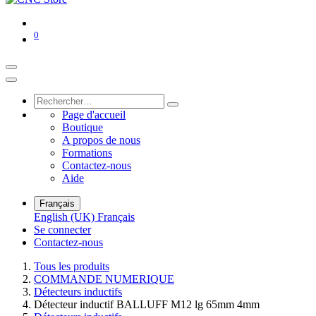
0
Page d'accueil
Boutique
A propos de nous
Formations
Contactez-nous
Aide
Français
English (UK)
Français
Se connecter
Contactez-nous
Tous les produits
COMMANDE NUMERIQUE
Détecteurs inductifs
Détecteur inductif BALLUFF M12 lg 65mm 4mm