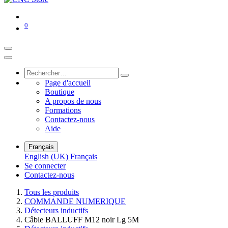
0
Page d'accueil
Boutique
A propos de nous
Formations
Contactez-nous
Aide
Français
English (UK)
Français
Se connecter
Contactez-nous
Tous les produits
COMMANDE NUMERIQUE
Détecteurs inductifs
Câble BALLUFF M12 noir Lg 5M