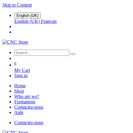
Skip to Content
English (UK)
English (UK)
Français
0
My Cart
Sign in
Home
Shop
Who are we?
Formations
Contactez-nous
Aide
Contactez-nous